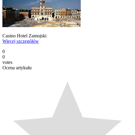
Casino Hotel Zamojski
Więcej szczegółów
0
0
votes
Ocena artykułu