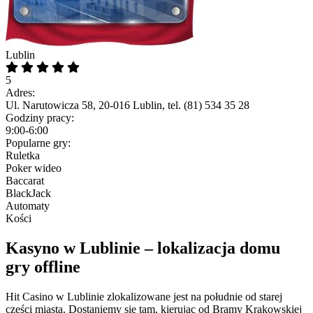
Lublin
5
Adres:
Ul. Narutowicza 58, 20-016 Lublin, tel. (81) 534 35 28
Godziny pracy:
9:00-6:00
Popularne gry:
Ruletka
Poker wideo
Baccarat
BlackJack
Automaty
Kości
Kasyno w Lublinie – lokalizacja domu
gry offline
Hit Casino w Lublinie zlokalizowane jest na południe od starej
części miasta. Dostaniemy się tam, kierując od Bramy Krakowskiej