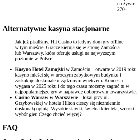
na żywo:
270+
Alternatywne kasyna stacjonarne
Jak już pisaliśmy, Hit Casino to jedyny dom gry offline
w tym mieście. Gracze kierują się w stronę Zamościa
lub Warszawy, która oferuje usługi na najwyższym
poziomie w Polsce.
Kasyno Hotel Zamojski w
Zamościu – otwarte w 2019 roku
kasyno mieści się w uroczym zabytkowym budynku i
zaskakuje doskonale urządzonym wnętrzem. Koncesja
wygasa w 2025 roku i do tego czasu możemy zagrać tu w
najpopularniejsze gry w naprawdę doborowym towarzystwie.
Casino Warsaw w Warszawie
– lokal przy ul.
Grzybowskiej w hotelu Hilton cieszy się niezmiennie
doskonałą opinią. Wysokie stawki, świetna klientela, szeroki
wybór gier. Czego chcieć więcej?
FAQ