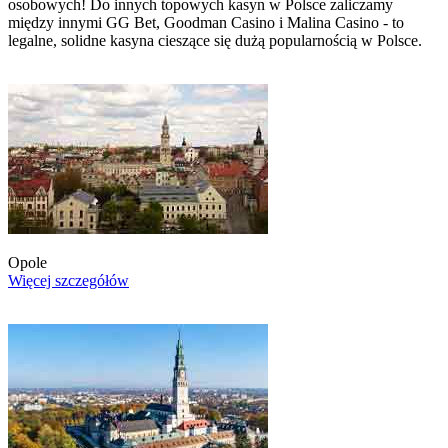
osobowych! Do innych topowych kasyn w Polsce zaliczamy
między innymi GG Bet, Goodman Casino i Malina Casino - to
legalne, solidne kasyna cieszące się dużą popularnością w Polsce.
Opole
Więcej szczegółów