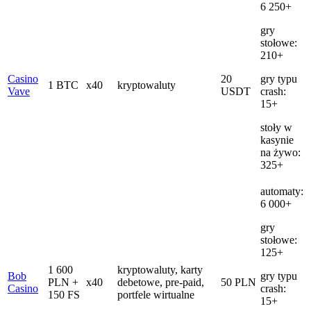
6 250+
gry
stołowe:
210+
Casino
20
gry typu
1 BTC
x40
kryptowaluty
Vave
USDT
crash:
15+
stoły w
kasynie
na żywo:
325+
automaty:
6 000+
gry
stołowe:
125+
1 600
kryptowaluty, karty
Bob
gry typu
PLN +
x40
debetowe, pre-paid,
50 PLN
Casino
crash:
150 FS
portfele wirtualne
15+