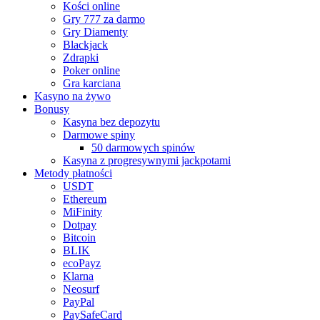
Kości online
Gry 777 za darmo
Gry Diamenty
Blackjack
Zdrapki
Poker online
Gra karciana
Kasyno na żywo
Bonusy
Kasyna bez depozytu
Darmowe spiny
50 darmowych spinów
Kasyna z progresywnymi jackpotami
Metody płatności
USDT
Ethereum
MiFinity
Dotpay
Bitcoin
BLIK
ecoPayz
Klarna
Neosurf
PayPal
PaySafeCard