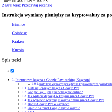
100% do 400 PLN + 100 FS
Zagraj teraz
Przeczytaj recenzję
Instrukcja wymiany pieniędzy na kryptowaluty za po
Binance
Coinbase
Kraken
Kucoin
Spis treści
Internetowe kasyna z Google Pay: ranking Kasynopl
Instrukcja wymiany pieniędzy na kryptowaluty za pośrednic
Lista najlepszych kasyn z Google Pay
Google Pay – jak grać w kasynie online?
Jak wpłacić depozyt w kasynie przez Google Pay
Jak wypłacić wygraną z kasyna online przez Google Pay
Bonus Google Pay w kasynach
Opinie na temat Google Pay w kasynie
FAQ