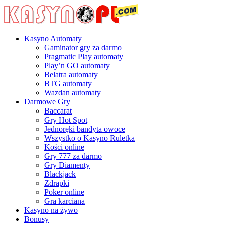
Kasyno Automaty
Gaminator gry za darmo
Pragmatic Play automaty
Play’n GO automaty
Belatra automaty
BTG automaty
Wazdan automaty
Darmowe Gry
Baccarat
Gry Hot Spot
Jednoręki bandyta owoce
Wszystko o Kasyno Ruletka
Kości online
Gry 777 za darmo
Gry Diamenty
Blackjack
Zdrapki
Poker online
Gra karciana
Kasyno na żywo
Bonusy