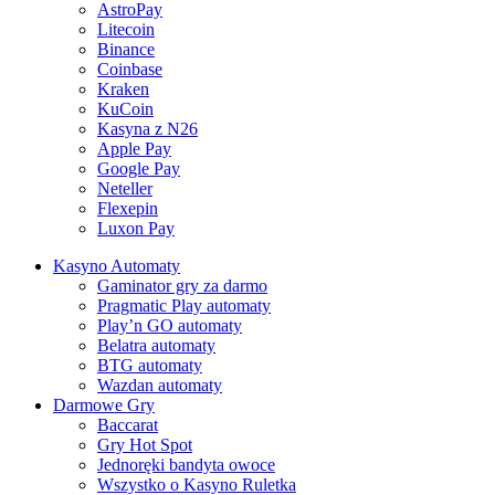
AstroPay
Litecoin
Binance
Coinbase
Kraken
KuCoin
Kasyna z N26
Apple Pay
Google Pay
Neteller
Flexepin
Luxon Pay
Kasyno Automaty
Gaminator gry za darmo
Pragmatic Play automaty
Play’n GO automaty
Belatra automaty
BTG automaty
Wazdan automaty
Darmowe Gry
Baccarat
Gry Hot Spot
Jednoręki bandyta owoce
Wszystko o Kasyno Ruletka