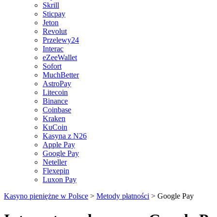
Skrill
Sticpay
Jeton
Revolut
Przelewy24
Interac
eZeeWallet
Sofort
MuchBetter
AstroPay
Litecoin
Binance
Coinbase
Kraken
KuCoin
Kasyna z N26
Apple Pay
Google Pay
Neteller
Flexepin
Luxon Pay
Kasyno pieniężne w Polsce
>
Metody płatności
>
Google Pay