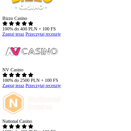
Bizzo Casino
100% do 400 PLN + 100 FS
Zagraj teraz
Przeczytaj recenzję
NV Casino
100% do 2500 PLN + 100 FS
Zagraj teraz
Przeczytaj recenzję
National Casino