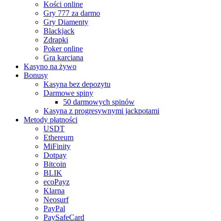
Kości online
Gry 777 za darmo
Gry Diamenty
Blackjack
Zdrapki
Poker online
Gra karciana
Kasyno na żywo
Bonusy
Kasyna bez depozytu
Darmowe spiny
50 darmowych spinów
Kasyna z progresywnymi jackpotami
Metody płatności
USDT
Ethereum
MiFinity
Dotpay
Bitcoin
BLIK
ecoPayz
Klarna
Neosurf
PayPal
PaySafeCard