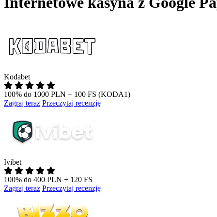
Internetowe kasyna z Google P
Kodabet
100% do 1000 PLN + 100 FS (KODA1)
Zagraj teraz
Przeczytaj recenzję
Ivibet
100% do 400 PLN + 120 FS
Zagraj teraz
Przeczytaj recenzję