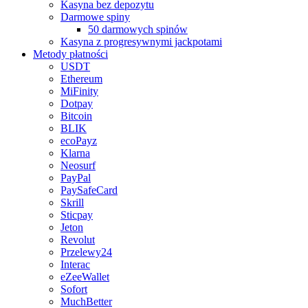
Kasyna bez depozytu
Darmowe spiny
50 darmowych spinów
Kasyna z progresywnymi jackpotami
Metody płatności
USDT
Ethereum
MiFinity
Dotpay
Bitcoin
BLIK
ecoPayz
Klarna
Neosurf
PayPal
PaySafeCard
Skrill
Sticpay
Jeton
Revolut
Przelewy24
Interac
eZeeWallet
Sofort
MuchBetter