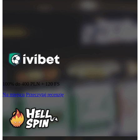
100% do 400 PLN + 120 FS
Na miejscu
Przeczytaj recenzję