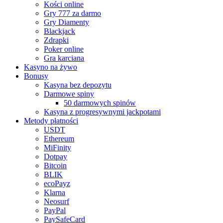
Kości online
Gry 777 za darmo
Gry Diamenty
Blackjack
Zdrapki
Poker online
Gra karciana
Kasyno na żywo
Bonusy
Kasyna bez depozytu
Darmowe spiny
50 darmowych spinów
Kasyna z progresywnymi jackpotami
Metody płatności
USDT
Ethereum
MiFinity
Dotpay
Bitcoin
BLIK
ecoPayz
Klarna
Neosurf
PayPal
PaySafeCard