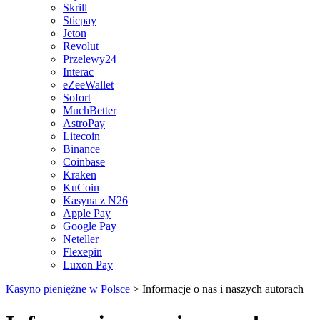
Skrill
Sticpay
Jeton
Revolut
Przelewy24
Interac
eZeeWallet
Sofort
MuchBetter
AstroPay
Litecoin
Binance
Coinbase
Kraken
KuCoin
Kasyna z N26
Apple Pay
Google Pay
Neteller
Flexepin
Luxon Pay
Kasyno pieniężne w Polsce
>
Informacje o nas i naszych autorach