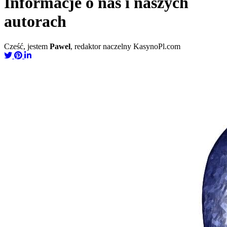
Informacje o nas i naszych
autorach
Cześć, jestem
Pawel
, redaktor naczelny KasynoPl.com