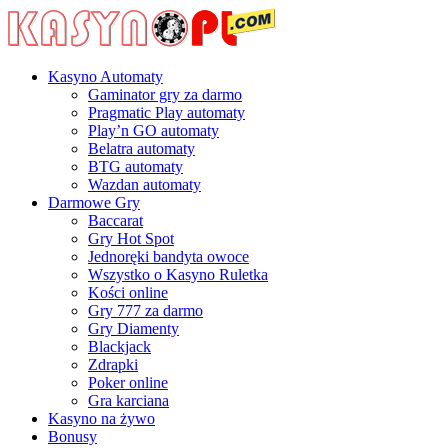
Kasyno Automaty
Gaminator gry za darmo
Pragmatic Play automaty
Play’n GO automaty
Belatra automaty
BTG automaty
Wazdan automaty
Darmowe Gry
Baccarat
Gry Hot Spot
Jednoręki bandyta owoce
Wszystko o Kasyno Ruletka
Kości online
Gry 777 za darmo
Gry Diamenty
Blackjack
Zdrapki
Poker online
Gra karciana
Kasyno na żywo
Bonusy