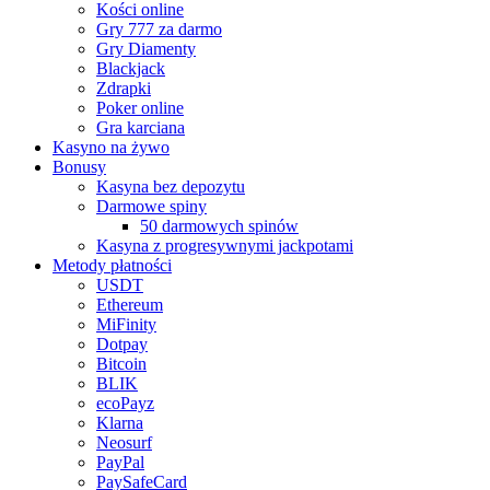
Kości online
Gry 777 za darmo
Gry Diamenty
Blackjack
Zdrapki
Poker online
Gra karciana
Kasyno na żywo
Bonusy
Kasyna bez depozytu
Darmowe spiny
50 darmowych spinów
Kasyna z progresywnymi jackpotami
Metody płatności
USDT
Ethereum
MiFinity
Dotpay
Bitcoin
BLIK
ecoPayz
Klarna
Neosurf
PayPal
PaySafeCard