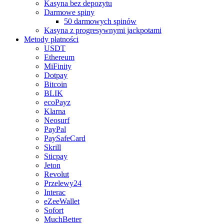
Kasyna bez depozytu
Darmowe spiny
50 darmowych spinów
Kasyna z progresywnymi jackpotami
Metody płatności
USDT
Ethereum
MiFinity
Dotpay
Bitcoin
BLIK
ecoPayz
Klarna
Neosurf
PayPal
PaySafeCard
Skrill
Sticpay
Jeton
Revolut
Przelewy24
Interac
eZeeWallet
Sofort
MuchBetter