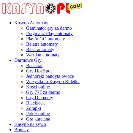
Kasyno Automaty
Gaminator gry za darmo
Pragmatic Play automaty
Play’n GO automaty
Belatra automaty
BTG automaty
Wazdan automaty
Darmowe Gry
Baccarat
Gry Hot Spot
Jednoręki bandyta owoce
Wszystko o Kasyno Ruletka
Kości online
Gry 777 za darmo
Gry Diamenty
Blackjack
Zdrapki
Poker online
Gra karciana
Kasyno na żywo
Bonusy