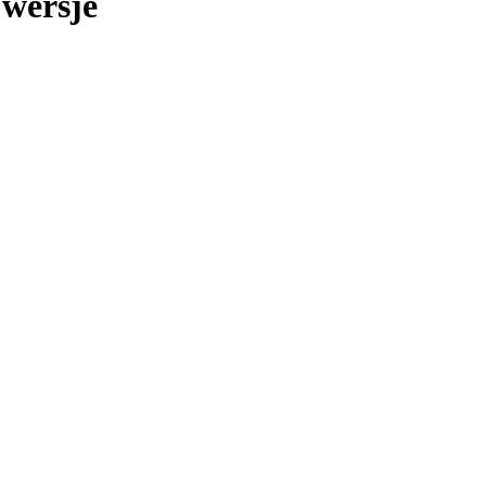
wersje