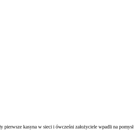
 pierwsze kasyna w sieci i ówcześni założyciele wpadli na pomysł