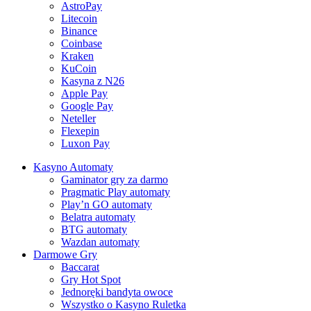
AstroPay
Litecoin
Binance
Coinbase
Kraken
KuCoin
Kasyna z N26
Apple Pay
Google Pay
Neteller
Flexepin
Luxon Pay
Kasyno Automaty
Gaminator gry za darmo
Pragmatic Play automaty
Play’n GO automaty
Belatra automaty
BTG automaty
Wazdan automaty
Darmowe Gry
Baccarat
Gry Hot Spot
Jednoręki bandyta owoce
Wszystko o Kasyno Ruletka