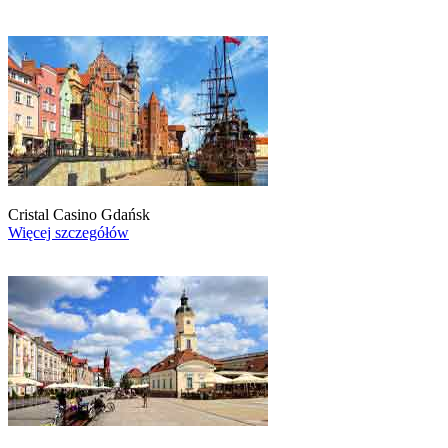
Cristal Casino Gdańsk
Więcej szczegółów