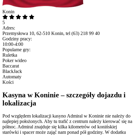
Konin
5
Adres:
Przemysłowa 10, 62-510 Konin, tel (63) 218 99 40
Godziny pracy:
10:00-4:00
Popularne gry:
Ruletka
Poker wideo
Baccarat
BlackJack
Automaty
Kości
Kasyna w Koninie – szczegóły dojazdu i
lokalizacja
Pod względem lokalizacji kasyno Admiral w Koninie nie należy do
najlepiej położonych. Aby tu trafić z centrum należy kierować się na
północ. Admiral znajduje się kilka kilometrów od konińskiej
starówki i spacer może zająć nam ponad pół godziny. W dodatku