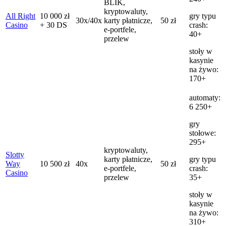
BLIK,
kryptowaluty,
All Right
10 000 zł
gry typu
30x/40x
karty płatnicze,
50 zł
Casino
+ 30 DS
crash:
e-portfele,
40+
przelew
stoły w
kasynie
na żywo:
170+
automaty:
6 250+
gry
stołowe:
295+
kryptowaluty,
Slotty
karty płatnicze,
gry typu
Way
10 500 zł
40x
50 zł
e-portfele,
crash:
Casino
przelew
35+
stoły w
kasynie
na żywo:
310+