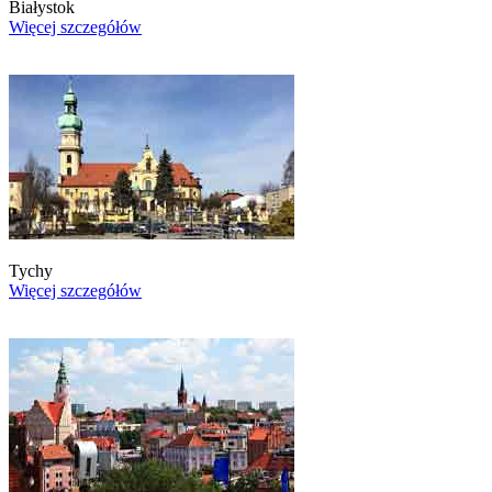
Białystok
Więcej szczegółów
Tychy
Więcej szczegółów