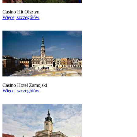
Casino Hit Olsztyn
Więcej szczegółów
Casino Hotel Zamojski
Więcej szczegółów