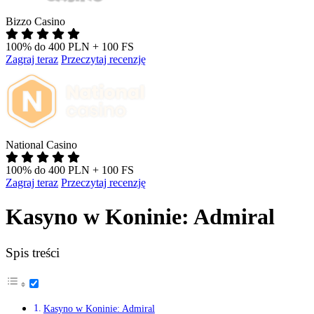
Bizzo Casino
100% do 400 PLN + 100 FS
Zagraj teraz
Przeczytaj recenzję
National Casino
100% do 400 PLN + 100 FS
Zagraj teraz
Przeczytaj recenzję
Kasyno w Koninie: Admiral
Spis treści
Kasyno w Koninie: Admiral