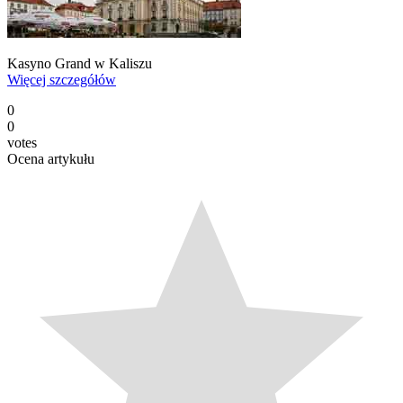
Kasyno Grand w Kaliszu
Więcej szczegółów
0
0
votes
Ocena artykułu