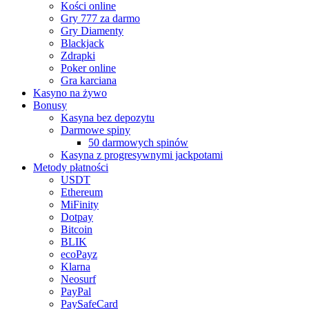
Kości online
Gry 777 za darmo
Gry Diamenty
Blackjack
Zdrapki
Poker online
Gra karciana
Kasyno na żywo
Bonusy
Kasyna bez depozytu
Darmowe spiny
50 darmowych spinów
Kasyna z progresywnymi jackpotami
Metody płatności
USDT
Ethereum
MiFinity
Dotpay
Bitcoin
BLIK
ecoPayz
Klarna
Neosurf
PayPal
PaySafeCard