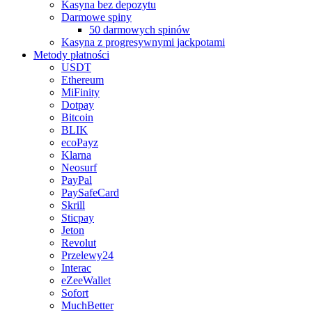
Kasyna bez depozytu
Darmowe spiny
50 darmowych spinów
Kasyna z progresywnymi jackpotami
Metody płatności
USDT
Ethereum
MiFinity
Dotpay
Bitcoin
BLIK
ecoPayz
Klarna
Neosurf
PayPal
PaySafeCard
Skrill
Sticpay
Jeton
Revolut
Przelewy24
Interac
eZeeWallet
Sofort
MuchBetter