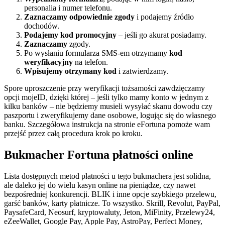
personalia i numer telefonu.
Zaznaczamy odpowiednie zgody
i podajemy źródło
dochodów.
Podajemy kod promocyjny
– jeśli go akurat posiadamy.
Zaznaczamy
zgody.
Po wysłaniu formularza SMS-em otrzymamy
kod
weryfikacyjny
na telefon.
Wpisujemy otrzymany kod
i zatwierdzamy.
Spore uproszczenie przy weryfikacji tożsamości zawdzięczamy
opcji mojeID, dzięki której – jeśli tylko mamy konto w jednym z
kilku banków – nie będziemy musieli wysyłać skanu dowodu czy
paszportu i zweryfikujemy dane osobowe, logując się do własnego
banku. Szczegółowa instrukcja na stronie eFortuna pomoże wam
przejść przez całą procedura krok po kroku.
Bukmacher Fortuna płatności online
Lista dostępnych metod płatności u tego bukmachera jest solidna,
ale daleko jej do wielu kasyn online na pieniądze, czy nawet
bezpośredniej konkurencji. BLIK i inne opcje szybkiego przelewu,
garść banków, karty płatnicze. To wszystko. Skrill, Revolut, PayPal,
PaysafeCard, Neosurf, kryptowaluty, Jeton, MiFinity, Przelewy24,
eZeeWallet, Google Pay, Apple Pay, AstroPay, Perfect Money,