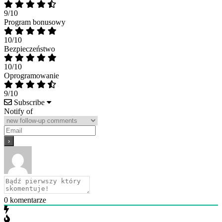
9
/10
Program bonusowy
10
/10
Bezpieczeństwo
10
/10
Oprogramowanie
9
/10
Subscribe
Notify of
0
komentarze