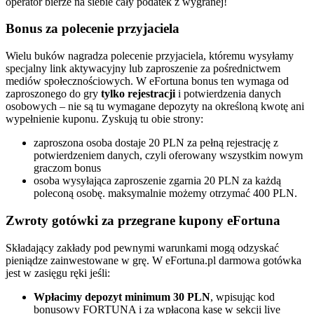
operator bierze na siebie cały podatek z wygranej!
Bonus za polecenie przyjaciela
Wielu buków nagradza polecenie przyjaciela, któremu wysyłamy
specjalny link aktywacyjny lub zaproszenie za pośrednictwem
mediów społecznościowych. W eFortuna bonus ten wymaga od
zaproszonego do gry
tylko rejestracji
i potwierdzenia danych
osobowych – nie są tu wymagane depozyty na określoną kwotę ani
wypełnienie kuponu. Zyskują tu obie strony:
zaproszona osoba dostaje 20 PLN za pełną rejestrację z
potwierdzeniem danych, czyli oferowany wszystkim nowym
graczom bonus
osoba wysyłająca zaproszenie zgarnia 20 PLN za każdą
poleconą osobę. maksymalnie możemy otrzymać 400 PLN.
Zwroty gotówki za przegrane kupony eFortuna
Składający zakłady pod pewnymi warunkami mogą odzyskać
pieniądze zainwestowane w grę. W eFortuna.pl darmowa gotówka
jest w zasięgu ręki jeśli:
Wpłacimy depozyt minimum 30 PLN
, wpisując kod
bonusowy FORTUNA i za wpłaconą kasę w sekcji live