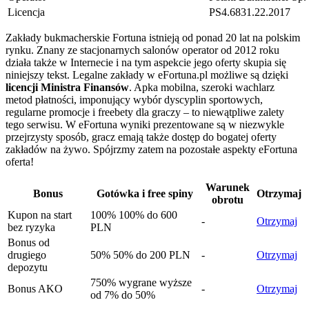
Licencja
PS4.6831.22.2017
Zakłady bukmacherskie Fortuna istnieją od ponad 20 lat na polskim
rynku. Znany ze stacjonarnych salonów operator od 2012 roku
działa także w Internecie i na tym aspekcie jego oferty skupia się
niniejszy tekst. Legalne zakłady w eFortuna.pl możliwe są dzięki
licencji Ministra Finansów
. Apka mobilna, szeroki wachlarz
metod płatności, imponujący wybór dyscyplin sportowych,
regularne promocje i freebety dla graczy – to niewątpliwe zalety
tego serwisu. W eFortuna wyniki prezentowane są w niezwykle
przejrzysty sposób, gracz emają także dostęp do bogatej oferty
zakładów na żywo. Spójrzmy zatem na pozostałe aspekty eFortuna
oferta!
Warunek
Bonus
Gotówka i free spiny
Otrzymaj
obrotu
Kupon na start
100% 100% do 600
-
Otrzymaj
bez ryzyka
PLN
Bonus od
drugiego
50% 50% do 200 PLN
-
Otrzymaj
depozytu
750% wygrane wyższe
Bonus AKO
-
Otrzymaj
od 7% do 50%