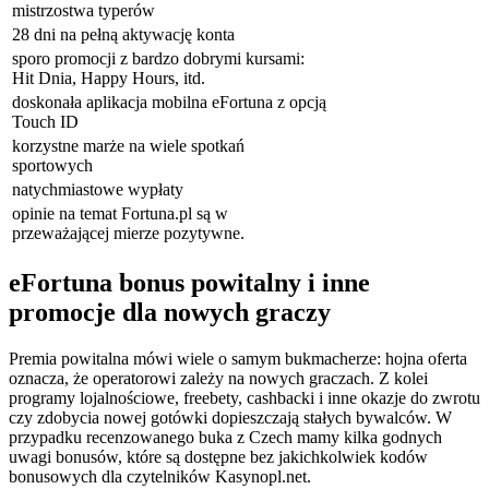
mistrzostwa typerów
28 dni na pełną aktywację konta
sporo promocji z bardzo dobrymi kursami:
Hit Dnia, Happy Hours, itd.
doskonała aplikacja mobilna eFortuna z opcją
Touch ID
korzystne marże na wiele spotkań
sportowych
natychmiastowe wypłaty
opinie na temat Fortuna.pl są w
przeważającej mierze pozytywne.
eFortuna bonus powitalny i inne
promocje dla nowych graczy
Premia powitalna mówi wiele o samym bukmacherze: hojna oferta
oznacza, że operatorowi zależy na nowych graczach. Z kolei
programy lojalnościowe, freebety, cashbacki i inne okazje do zwrotu
czy zdobycia nowej gotówki dopieszczają stałych bywalców. W
przypadku recenzowanego buka z Czech mamy kilka godnych
uwagi bonusów, które są dostępne bez jakichkolwiek kodów
bonusowych dla czytelników Kasynopl.net.