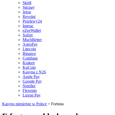
Skrill
Sticpay
Jeton
Revolut
Przelewy24
Interac
eZeeWallet
Sofort
MuchBetter
AstroPay
Litecoin
Binance
Coinbase
Kraken
KuCoin
Kasyna z N26
Apple Pay
Google Pay
Neteller
Flexepin
Luxon Pay
Kasyno pieniężne w Polsce
>
Fortuna