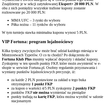
Znajdziemy je w sekcji zatytułowanej
Ekspert+ 20 000 PLN
. W
obu z nich pomiędzy wszystkie trafione kupony zostanie
rozlosowane po 20 000 PLN:
MMA UFC – 3 rynki do wyboru
Piłka nożna – 11 rynków do wyboru
W tym turnieju stawka minimalna kuponu wynosi 5 PLN.
VIP Fortuna: program lojalnościowy
Kilka tysięcy zwycięzców może brać udział każdego miesiąca w
Mistrzostwach Typerów. O co tu chodzi? Po dołączeniu do
Fortuna Klub Plus
musimy wpłacać depozyty i składać kupony.
Zyskujemy w ten sposób punkty FKP, które możn awymienić w e-
shopie w serwisie Fortuna.pl. Osobny regulamin przyznawania i
wymiany punktów lojalnościowych precyzuje, iż:
za każde 2 PLN postawione za zakład u tego buka
otrzymujemy
1 punkt FKP
za kupon o wartości 4/5 PLN zyskujemy
2 punkty FKP
punktów FKP
nie można
wymieniać na pieniądze
punkty trafiają na
kartę FKP
, która można wyrobić w salonie
stacjonarnym