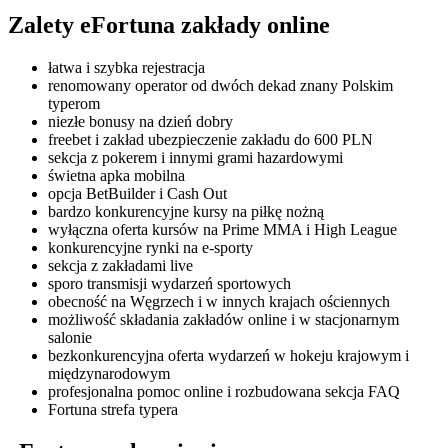
Zalety eFortuna zakłady online
łatwa i szybka rejestracja
renomowany operator od dwóch dekad znany Polskim
typerom
niezłe bonusy na dzień dobry
freebet i zakład ubezpieczenie zakładu do 600 PLN
sekcja z pokerem i innymi grami hazardowymi
świetna apka mobilna
opcja BetBuilder i Cash Out
bardzo konkurencyjne kursy na piłkę nożną
wyłączna oferta kursów na Prime MMA i High League
konkurencyjne rynki na e-sporty
sekcja z zakładami live
sporo transmisji wydarzeń sportowych
obecność na Węgrzech i w innych krajach ościennych
możliwość składania zakładów online i w stacjonarnym
salonie
bezkonkurencyjna oferta wydarzeń w hokeju krajowym i
międzynarodowym
profesjonalna pomoc online i rozbudowana sekcja FAQ
Fortuna strefa typera