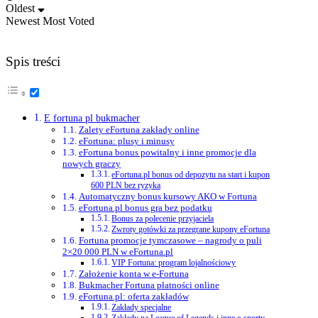
Oldest
Newest
Most Voted
Spis treści
E fortuna pl bukmacher
Zalety eFortuna zakłady online
eFortuna: plusy i minusy
eFortuna bonus powitalny i inne promocje dla
nowych graczy
eFortuna.pl bonus od depozytu na start i kupon
600 PLN bez ryzyka
Automatyczny bonus kursowy AKO w Fortuna
eFortuna.pl bonus gra bez podatku
Bonus za polecenie przyjaciela
Zwroty gotówki za przegrane kupony eFortuna
Fortuna promocje tymczasowe – nagrody o puli
2×20 000 PLN w eFortuna.pl
VIP Fortuna: program lojalnościowy
Założenie konta w e-Fortuna
Bukmacher Fortuna płatności online
eFortuna.pl: oferta zakładów
Zakłady specjalne