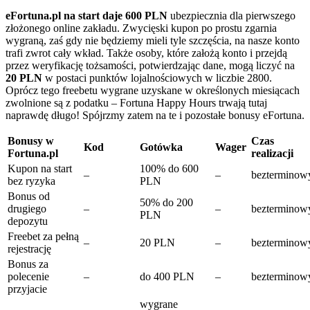
eFortuna.pl na start daje 600 PLN
ubezpiecznia dla pierwszego
złożonego online zakładu. Zwycięski kupon po prostu zgarnia
wygraną, zaś gdy nie będziemy mieli tyle szczęścia, na nasze konto
trafi zwrot cały wkład. Także osoby, które założą konto i przejdą
przez weryfikację tożsamości, potwierdzając dane, mogą liczyć na
20 PLN
w postaci punktów lojalnościowych w liczbie 2800.
Oprócz tego freebetu wygrane uzyskane w określonych miesiącach
zwolnione są z podatku – Fortuna Happy Hours trwają tutaj
naprawdę długo! Spójrzmy zatem na te i pozostałe bonusy eFortuna.
Bonusy w
Czas
Kod
Gotówka
Wager
Fortuna.pl
realizacji
Kupon na start
100% do 600
–
–
bezterminow
bez ryzyka
PLN
Bonus od
50% do 200
drugiego
–
–
bezterminow
PLN
depozytu
Freebet za pełną
–
20 PLN
–
bezterminow
rejestrację
Bonus za
polecenie
–
do 400 PLN
–
bezterminow
przyjacie
wygrane