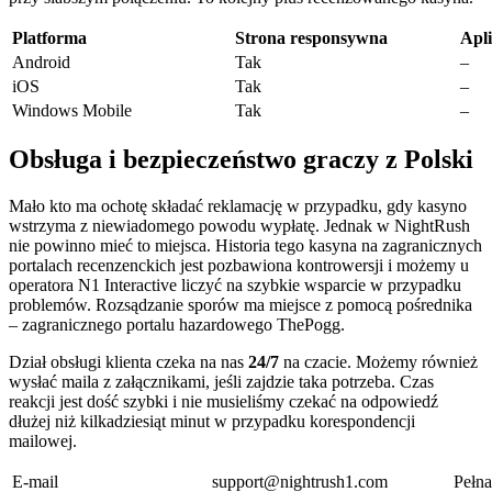
Platforma
Strona responsywna
Apl
Android
Tak
–
iOS
Tak
–
Windows Mobile
Tak
–
Obsługa i bezpieczeństwo graczy z Polski
Mało kto ma ochotę składać reklamację w przypadku, gdy kasyno
wstrzyma z niewiadomego powodu wypłatę. Jednak w NightRush
nie powinno mieć to miejsca. Historia tego kasyna na zagranicznych
portalach recenzenckich jest pozbawiona kontrowersji i możemy u
operatora N1 Interactive liczyć na szybkie wsparcie w przypadku
problemów. Rozsądzanie sporów ma miejsce z pomocą pośrednika
– zagranicznego portalu hazardowego ThePogg.
Dział obsługi klienta czeka na nas
24/7
na czacie. Możemy również
wysłać maila z załącznikami, jeśli zajdzie taka potrzeba. Czas
reakcji jest dość szybki i nie musieliśmy czekać na odpowiedź
dłużej niż kilkadziesiąt minut w przypadku korespondencji
mailowej.
E-mail
support@nightrush1.com
Pełna