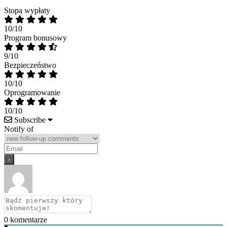
Stopa wypłaty
10
/10
Program bonusowy
9
/10
Bezpieczeństwo
10
/10
Oprogramowanie
10
/10
Subscribe
Notify of
0
komentarze