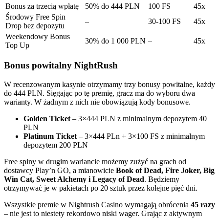
Bonus za trzecią wpłatę
50% do 444 PLN
100 FS
45x
Środowy Free Spin
–
30-100 FS
45x
Drop bez depozytu
Weekendowy Bonus
30% do 1 000 PLN
–
45x
Top Up
Bonus powitalny NightRush
W recenzowanym kasynie otrzymamy trzy bonusy powitalne, każdy
do 444 PLN. Sięgając po tę premię, gracz ma do wyboru dwa
warianty. W żadnym z nich nie obowiązują kody bonusowe.
Golden Ticket
– 3×444 PLN z minimalnym depozytem 40
PLN
Platinum Ticket
– 3×444 PLn + 3×100 FS z minimalnym
depozytem 200 PLN
Free spiny w drugim wariancie możemy zużyć na grach od
dostawcy Play’n GO, a mianowicie
Book of Dead, Fire Joker, Big
Win Cat, Sweet Alchemy i Legacy of Dead
. Będziemy
otrzymywać je w pakietach po 20 sztuk przez kolejne pięć dni.
Wszystkie premie w Nightrush Casino wymagają obrócenia
45 razy
– nie jest to niestety rekordowo niski wager. Grając z aktywnym