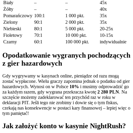
Biały
–
–
45x
Żółty
–
–
40x
Pomarańczowy
100:1
1 000 pkt.
35x
Zielony
90:1
2 000 pkt.
35x
Niebieski
80:1
5 000 pkt.
20-25x
Fioletowy
70:1
10 000 pkt.
10-15x
Czarny
60:1
100 000 pkt.
indywidualnie
Opodatkowanie wygranych pochodzących
z gier hazardowych
Gdy wygrywamy w kasynach online, pieniądze od razu mogą
zostać wypłacone. Wielu graczy zapomina jednak o podatku od gier
hazardowych. Wynosi on w Polsce
10%
i musimy odprowadzić go
za każdym razem, gdy wygrana przekracza kwotę
2 280 PLN
. Na
szczęście możemy zadeklarować ten przychód raz w roku w
deklaracji PIT. Jeśli tego nie zrobimy i dowie się o tym fiskus,
czekają nas konsekwencje w postaci kary finansowej – lepiej więc o
tym pamiętać!
Jak założyć konto w kasynie NightRush?