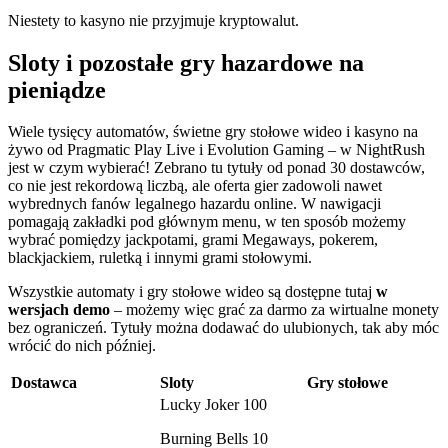
Niestety to kasyno nie przyjmuje kryptowalut.
Sloty i pozostałe gry hazardowe na
pieniądze
Wiele tysięcy automatów, świetne gry stołowe wideo i kasyno na
żywo od Pragmatic Play Live i Evolution Gaming – w NightRush
jest w czym wybierać! Zebrano tu tytuły od ponad 30 dostawców,
co nie jest rekordową liczbą, ale oferta gier zadowoli nawet
wybrednych fanów legalnego hazardu online. W nawigacji
pomagają zakładki pod głównym menu, w ten sposób możemy
wybrać pomiędzy jackpotami, grami Megaways, pokerem,
blackjackiem, ruletką i innymi grami stołowymi.
Wszystkie automaty i gry stołowe wideo są dostępne tutaj
w
wersjach demo
– możemy więc grać za darmo za wirtualne monety
bez ograniczeń. Tytuły można dodawać do ulubionych, tak aby móc
wrócić do nich później.
Dostawca
Sloty
Gry stołowe
Lucky Joker 100
Burning Bells 10