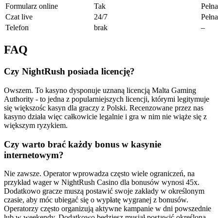
Formularz online
Tak
Pełna
Czat live
24/7
Pełna
Telefon
brak
–
FAQ
Czy NightRush posiada licencję?
Owszem. To kasyno dysponuje uznaną licencją Malta Gaming
Authority - to jedna z popularniejszych licencji, którymi legitymuje
się większośc kasyn dla graczy z Polski. Recenzowane przez nas
kasyno działa więc całkowicie legalnie i gra w nim nie wiąże się z
większym ryzykiem.
Czy warto brać każdy bonus w kasynie
internetowym?
Nie zawsze. Operator wprowadza często wiele ograniczeń, na
przykład wager w NightRush Casino dla bonusów wynosi 45x.
Dodatkowo gracze muszą postawić swoje zakłady w określonym
czasie, aby móc ubiegać się o wypłatę wygranej z bonusów.
Operatorzy często organizują aktywne kampanie w dni powszednie
lub w weekendy. Dodatkowo będziesz musiał postawić określoną