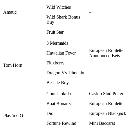
Wild Witches
Amatic
–
Wild Shark Bonus
Buy
Fruit Star
3 Mermaids
European Roulette
Hawaiian Fever
Announced Bets
Fluxberry
Tom Horn
Dragon Vs. Phoenix
Beastie Buy
Count Jokula
Casino Stud Poker
Boat Bonanza
European Roulette
Dio
European Blackjack
Play’n GO
Fortune Rewind
Mini Baccarat