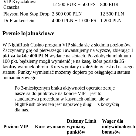
VIP Kryształowa
12 500 EUR + 500 FS
800 EUR
Czaszka
Playson Non Stop Drop
2 500 000 PLN
12 500 PLN
Dr Frankenstein
4 000 PLN + 1 000 FS
1 200 PLN
Premie lojalnościowe
W NightRush Casino program VIP składa się z siedmiu poziomów.
Zaczynamy grę od pierwszego i awansujemy na wyższe, zbierając
1
pkt za każde 400 PLN
wydane na slotach. Po zdobyciu minimum
100 pkt. będziemy mogli wymienić je na kasę, która posiada
35-
krotny
warunek obrotu. Kurs wymiany uzależniony jest od naszego
statusu. Punkty wymieniać możemy dopiero po osiągnięciu statusu
pomarańczowego.
Po 3-miesięcznym braku aktywności operator zeruje
nasze saldo punktowe na koncie VIP – jest to
standardowa procedura w kasynach online, ale w
NightRush okres ten jest naprawdę długi – z korzyścią
dla nas.
Dzienny Limit
Wager dla
Poziom VIP
Kurs wymiany
wymiany
indywidualnych
punktów
bonusów