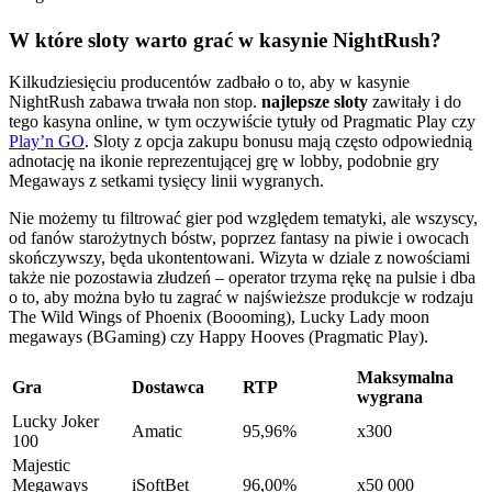
W które sloty warto grać w kasynie NightRush?
Kilkudziesięciu producentów zadbało o to, aby w kasynie
NightRush zabawa trwała non stop.
najlepsze sloty
zawitały i do
tego kasyna online, w tym oczywiście tytuły od Pragmatic Play czy
Play’n GO
. Sloty z opcja zakupu bonusu mają często odpowiednią
adnotację na ikonie reprezentującej grę w lobby, podobnie gry
Megaways z setkami tysięcy linii wygranych.
Nie możemy tu filtrować gier pod względem tematyki, ale wszyscy,
od fanów starożytnych bóstw, poprzez fantasy na piwie i owocach
skończywszy, będa ukontentowani. Wizyta w dziale z nowościami
także nie pozostawia złudzeń – operator trzyma rękę na pulsie i dba
o to, aby można było tu zagrać w najświeższe produkcje w rodzaju
The Wild Wings of Phoenix (Boooming), Lucky Lady moon
megaways (BGaming) czy Happy Hooves (Pragmatic Play).
Maksymalna
Gra
Dostawca
RTP
wygrana
Lucky Joker
Amatic
95,96%
x300
100
Majestic
Megaways
iSoftBet
96,00%
x50 000