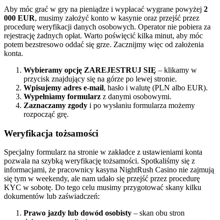
Aby móc grać w gry na pieniądze i wypłacać wygrane powyżej
2
000 EUR
, musimy założyć konto w kasynie oraz przejść przez
procedurę weryfikacji danych osobowych. Operator nie pobiera za
rejestrację żadnych opłat. Warto poświęcić kilka minut, aby móc
potem bezstresowo oddać się grze. Zacznijmy więc od założenia
konta.
Wybieramy opcję ZAREJESTRUJ SIĘ
– klikamy w
przycisk znajdujący się na górze po lewej stronie.
Wpisujemy adres e-mail
, hasło i walutę (PLN albo EUR).
Wypełniamy formularz
z danymi osobowymi.
Zaznaczamy zgody
i po wysłaniu formularza możemy
rozpocząć grę.
Weryfikacja tożsamości
Specjalny formularz na stronie w zakładce z ustawieniami konta
pozwala na szybką weryfikację tożsamości. Spotkaliśmy się z
informacjami, że pracownicy kasyna NightRush Casino nie zajmują
się tym w weekendy, ale nam udało się przejść przez procedurę
KYC w sobotę. Do tego celu musimy przygotować skany kilku
dokumentów lub zaświadczeń:
Prawo jazdy lub dowód osobisty
– skan obu stron