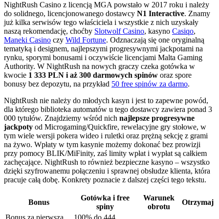
NightRush Casino z licencją MGA powstało w 2017 roku i należy
do solidnego, licencjonowanego dostawcy
N1 Interactive
. Znamy
już kilka serwisów tego właściciela i wszystkie z nich uzyskały
naszą rekomendację, choćby
Slotwolf Casino
, kasyno
Casiqo
,
Maneki Casino
czy
Wild Fortune
. Odznaczają się one oryginalną
tematyką i designem, najlepszymi progresywnymi jackpotami na
rynku, sporymi bonusami i oczywiście licencjami Malta Gaming
Authority. W NightRush na nowych graczy czeka gotówka w
kwocie
1 333 PLN i aż 300 darmowych spinów
oraz spore
bonusy bez depozytu, na przykład
50 free spinów za darmo
.
NightRush nie należy do młodych kasyn i jest to zapewne powód,
dla którego biblioteka automatów u tego dostawcy zawiera ponad 3
000 tytułów. Znajdziemy wśród nich
najlepsze progresywne
jackpoty
od Microgaming/Quickfire, rewelacyjne gry stołowe, w
tym wiele wersji pokera wideo i ruletki oraz prężną sekcję z grami
na żywo. Wpłaty w tym kasynie możemy dokonać bez prowizji
przy pomocy BLIK/MiFinity, zaś limity wpłat i wypłat są całkiem
zachęcające. NightRush to również bezpieczne kasyno – wszystko
dzięki szyfrowanemu połączeniu i sprawnej obsłudze klienta, która
pracuje całą dobę. Konkrety poznacie z dalszej części tego tekstu.
Gotówka i free
Warunek
Bonus
Otrzymaj
spiny
obrotu
Bonus za pierwszą
100% do 444