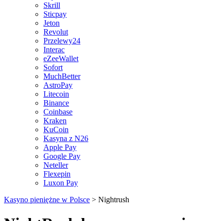
Skrill
Sticpay
Jeton
Revolut
Przelewy24
Interac
eZeeWallet
Sofort
MuchBetter
AstroPay
Litecoin
Binance
Coinbase
Kraken
KuCoin
Kasyna z N26
Apple Pay
Google Pay
Neteller
Flexepin
Luxon Pay
Kasyno pieniężne w Polsce
>
Nightrush