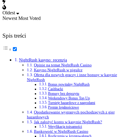
Oldest
Newest
Most Voted
Spis treści
NightRush kasyno: recenzja
Opinie na temat NightRush Casino
Kasyno NightRush w pigułce
Oferta dla nowych graczy i inne bonusy w kasynie
NightRush
Bonus powitalny NightRush
Cashbacki
Bonusy bez depozytu
Weekendowy Bonus Top Up
Turnieje hazardowe z nagrodami
Premie lojalnościowe
Opodatkowanie wygranych pochodzących z gier
hazardowych
Jak założyć konto w kasynie NightRush?
Weryfikacja tożsamości
Bankowość w NightRush Casino
Rozliczenia w kryptowalutach