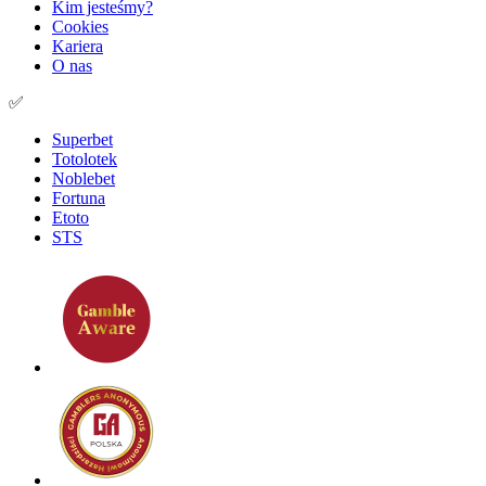
Kim jesteśmy?
Cookies
Kariera
O nas
✅
Legalni bukmacherzy
Superbet
Totolotek
Noblebet
Fortuna
Etoto
STS