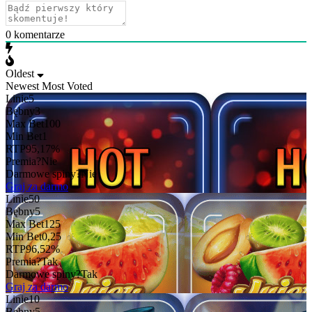
0
komentarze
Oldest
Newest
Most Voted
Linie
5
Bębny
3
Max Bet
100
Min Bet
1
RTP
95,17%
Premia?
Nie
Darmowe spiny?
Nie
Graj za darmo
Linie
50
Bębny
5
Max Bet
125
Min Bet
0,25
RTP
96,52%
Premia?
Tak
Darmowe spiny?
Tak
Graj za darmo
Linie
10
Bębny
5