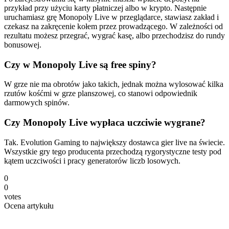
przykład przy użyciu karty płatniczej albo w krypto. Następnie
uruchamiasz grę Monopoly Live w przeglądarce, stawiasz zakład i
czekasz na zakręcenie kołem przez prowadzącego. W zależności od
rezultatu możesz przegrać, wygrać kasę, albo przechodzisz do rundy
bonusowej.
Czy w Monopoly Live są free spiny?
W grze nie ma obrotów jako takich, jednak można wylosować kilka
rzutów kośćmi w grze planszowej, co stanowi odpowiednik
darmowych spinów.
Czy Monopoly Live wypłaca uczciwie wygrane?
Tak. Evolution Gaming to największy dostawca gier live na świecie.
Wszystkie gry tego producenta przechodzą rygorystyczne testy pod
kątem uczciwości i pracy generatorów liczb losowych.
0
0
votes
Ocena artykułu