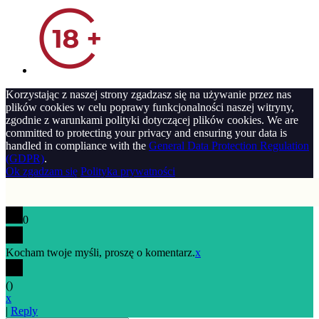
Korzystając z naszej strony zgadzasz się na używanie przez nas
plików cookies w celu poprawy funkcjonalności naszej witryny,
zgodnie z warunkami polityki dotyczącej plików cookies. We are
committed to protecting your privacy and ensuring your data is
handled in compliance with the
General Data Protection Regulation
(GDPR)
.
Ok zgadzam się
Polityka prywatności
0
Kocham twoje myśli, proszę o komentarz.
x
(
)
x
|
Reply