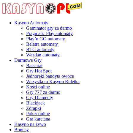
Kasyno Automaty
Gaminator gry za darmo
Pragmatic Play automaty
Play’n GO automaty
Belatra automaty
BTG automaty
Wazdan automaty
Darmowe Gry
Baccarat
Gry Hot Spot
Jednoręki bandyta owoce
Wszystko o Kasyno Ruletka
Kości online
Gry 777 za darmo
Gry Diamenty
Blackjack
Zdrapki
Poker online
Gra karciana
Kasyno na żywo
Bonusy