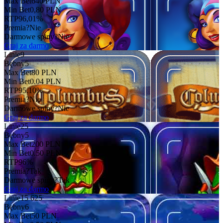
Max Bet
640 PLN
Min Bet
0,80 PLN
RTP
96,01%
Premia?
Nie
Darmowe spiny?
Nie
Graj za darmo
Linie
9
Bębny
5
Max Bet
80 PLN
Min Bet
0.04 PLN
RTP
95.10%
Premia?
Nie
Darmowe spiny?
Nie
Graj za darmo
Linie
25
Bębny
5
Max Bet
200 PLN
Min Bet
0.50 PLN
RTP
96%
Premia?
Tak
Darmowe spiny?
Tak
Graj za darmo
Linie
15 625
Bębny
6
Max Bet
50 PLN