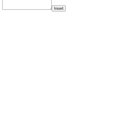
Insert