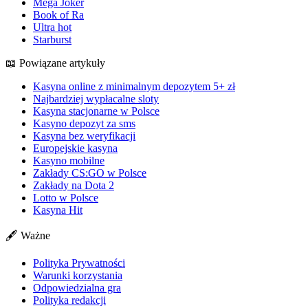
Mega Joker
Book of Ra
Ultra hot
Starburst
📖 Powiązane artykuły
Kasyna online z minimalnym depozytem 5+ zł
Najbardziej wypłacalne sloty
Kasyna stacjonarne w Polsce
Kasyno depozyt za sms
Kasyna bez weryfikacji
Europejskie kasyna
Kasyno mobilne
Zakłady CS:GO w Polsce
Zakłady na Dota 2
Lotto w Polsce
Kasyna Hit
🖋 Ważne
Polityka Prywatności
Warunki korzystania
Odpowiedzialna gra
Polityka redakcji