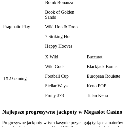
Bomb Bonanza
Book of Golden
Sands
Pragmatic Play
–
Wild Hop & Drop
7 Striking Hot
Happy Hooves
X Wild
Baccarat
Wild Gods
Blackjack Bonus
Football Cup
European Roulette
1X2 Gaming
Stellar Ways
Keno POP
Fruity 3×3
Tutan Keno
Najlepsze progresywne jackpoty w Megaslot Casino
Progresywne jackpoty w tym kasynie przyciągają tysiące amatorów