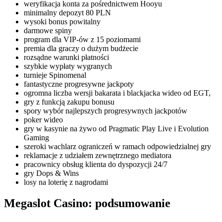
weryfikacja konta za pośrednictwem Hooyu
minimalny depozyt 80 PLN
wysoki bonus powitalny
darmowe spiny
program dla VIP-ów z 15 poziomami
premia dla graczy o dużym budżecie
rozsądne warunki płatności
szybkie wypłaty wygranych
turnieje Spinomenal
fantastyczne progresywne jackpoty
ogromna liczba wersji bakarata i blackjacka wideo od EGT,
gry z funkcją zakupu bonusu
spory wybór najlepszych progresywnych jackpotów
poker wideo
gry w kasynie na żywo od Pragmatic Play Live i Evolution
Gaming
szeroki wachlarz ograniczeń w ramach odpowiedzialnej gry
reklamacje z udziałem zewnętrznego mediatora
pracownicy obsług klienta do dyspozycji 24/7
gry Dops & Wins
losy na loterię z nagrodami
Megaslot Casino: podsumowanie