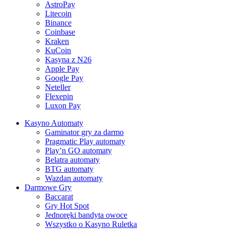
AstroPay
Litecoin
Binance
Coinbase
Kraken
KuCoin
Kasyna z N26
Apple Pay
Google Pay
Neteller
Flexepin
Luxon Pay
Kasyno Automaty
Gaminator gry za darmo
Pragmatic Play automaty
Play’n GO automaty
Belatra automaty
BTG automaty
Wazdan automaty
Darmowe Gry
Baccarat
Gry Hot Spot
Jednoręki bandyta owoce
Wszystko o Kasyno Ruletka