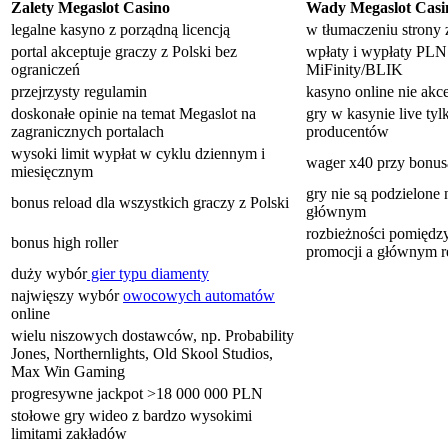
Zalety Megaslot Casino
Wady Megaslot Casi
legalne kasyno z porządną licencją
w tłumaczeniu strony z
portal akceptuje graczy z Polski bez
wpłaty i wypłaty PLN 
ograniczeń
MiFinity/BLIK
przejrzysty regulamin
kasyno online nie akc
doskonałe opinie na temat Megaslot na
gry w kasynie live ty
zagranicznych portalach
producentów
wysoki limit wypłat w cyklu dziennym i
wager x40 przy bonus
miesięcznym
gry nie są podzielone 
bonus reload dla wszystkich graczy z Polski
głównym
rozbieżności pomiędz
bonus high roller
promocji a głównym 
duży wybór
gier typu diamenty
najwięszy wybór
owocowych automatów
online
wielu niszowych dostawców, np. Probability
Jones, Northernlights, Old Skool Studios,
Max Win Gaming
progresywne jackpot >18 000 000 PLN
stołowe gry wideo z bardzo wysokimi
limitami zakładów