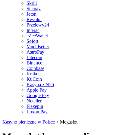
Skrill
Sticpay
Jeton
Revolut
Przelewy24
Interac
eZeeWallet
Sofort
MuchBetter
AstroPay
Litecoin
Binance
Coinbase
Kraken
KuCoin
Kasyna z N26
Apple Pay
Google Pay
Neteller
Flexepin
Luxon Pay
Kasyno pieniężne w Polsce
>
Megaslot