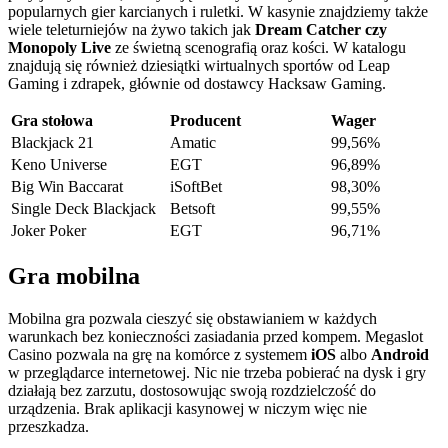
popularnych gier karcianych i ruletki. W kasynie znajdziemy także
wiele teleturniejów na żywo takich jak
Dream Catcher czy
Monopoly Live
ze świetną scenografią oraz kości. W katalogu
znajdują się również dziesiątki wirtualnych sportów od Leap
Gaming i zdrapek, głównie od dostawcy Hacksaw Gaming.
Gra stołowa
Producent
Wager
Blackjack 21
Amatic
99,56%
Keno Universe
EGT
96,89%
Big Win Baccarat
iSoftBet
98,30%
Single Deck Blackjack
Betsoft
99,55%
Joker Poker
EGT
96,71%
Gra mobilna
Mobilna gra pozwala cieszyć się obstawianiem w każdych
warunkach bez konieczności zasiadania przed kompem. Megaslot
Casino pozwala na grę na komórce z systemem
iOS
albo
Android
w przeglądarce internetowej. Nic nie trzeba pobierać na dysk i gry
działają bez zarzutu, dostosowując swoją rozdzielczość do
urządzenia. Brak aplikacji kasynowej w niczym więc nie
przeszkadza.