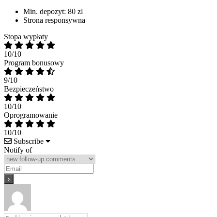
Min. depozyt: 80 zl
Strona responsywna
Stopa wypłaty
10
/10
Program bonusowy
9
/10
Bezpieczeństwo
10
/10
Oprogramowanie
10
/10
Subscribe
Notify of