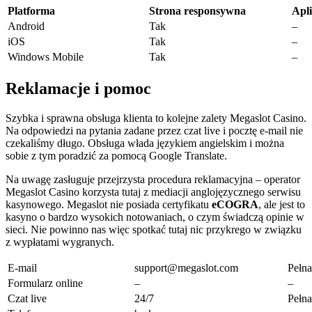
Platforma
Strona responsywna
Apl
Android
Tak
–
iOS
Tak
–
Windows Mobile
Tak
–
Reklamacje i pomoc
Szybka i sprawna obsługa klienta to kolejne zalety Megaslot Casino.
Na odpowiedzi na pytania zadane przez czat live i pocztę e-mail nie
czekaliśmy długo. Obsługa włada językiem angielskim i można
sobie z tym poradzić za pomocą Google Translate.
Na uwagę zasługuje przejrzysta procedura reklamacyjna – operator
Megaslot Casino korzysta tutaj z mediacji anglojęzycznego serwisu
kasynowego. Megaslot nie posiada certyfikatu
eCOGRA
, ale jest to
kasyno o bardzo wysokich notowaniach, o czym świadczą opinie w
sieci. Nie powinno nas więc spotkać tutaj nic przykrego w związku
z wypłatami wygranych.
E-mail
support@megaslot.com
Pełna
Formularz online
–
–
Czat live
24/7
Pełna