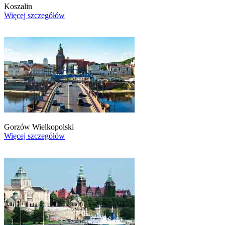
Koszalin
Więcej szczegółów
Gorzów Wielkopolski
Więcej szczegółów