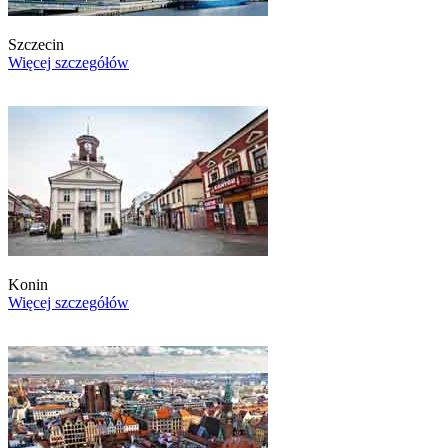
Szczecin
Więcej szczegółów
Konin
Więcej szczegółów