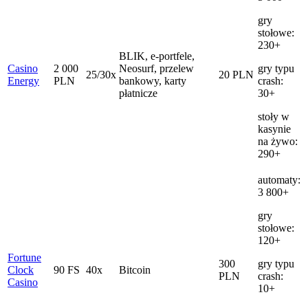
gry
stołowe:
230+
BLIK, e-portfele,
Casino
2 000
Neosurf, przelew
gry typu
25/30x
20 PLN
Energy
PLN
bankowy, karty
crash:
płatnicze
30+
stoły w
kasynie
na żywo:
290+
automaty:
3 800+
gry
stołowe:
120+
Fortune
300
gry typu
Clock
90 FS
40x
Bitcoin
PLN
crash:
Casino
10+