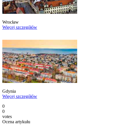
Wrocław
Więcej szczegółów
Gdynia
Więcej szczegółów
0
0
votes
Ocena artykułu