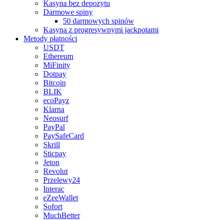
Kasyna bez depozytu
Darmowe spiny
50 darmowych spinów
Kasyna z progresywnymi jackpotami
Metody płatności
USDT
Ethereum
MiFinity
Dotpay
Bitcoin
BLIK
ecoPayz
Klarna
Neosurf
PayPal
PaySafeCard
Skrill
Sticpay
Jeton
Revolut
Przelewy24
Interac
eZeeWallet
Sofort
MuchBetter