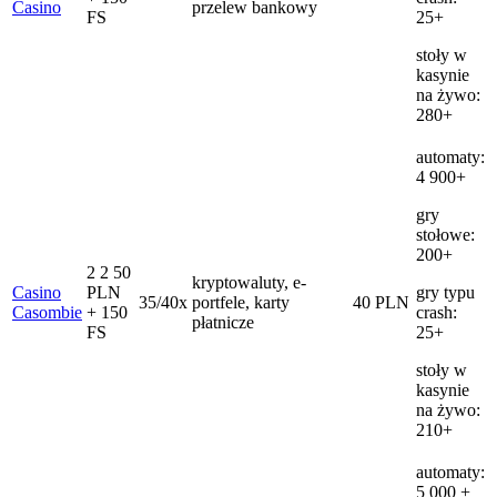
Casino
przelew bankowy
FS
25+
stoły w
kasynie
na żywo:
280+
automaty:
4 900+
gry
stołowe:
200+
2 2 50
kryptowaluty, e-
Casino
PLN
gry typu
35/40x
portfele, karty
40 PLN
Casombie
+ 150
crash:
płatnicze
FS
25+
stoły w
kasynie
na żywo:
210+
automaty:
5 000 +