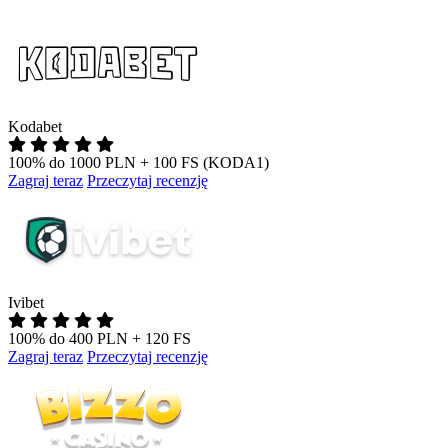
Kodabet
100% do 1000 PLN + 100 FS (KODA1)
Zagraj teraz
Przeczytaj recenzję
Ivibet
100% do 400 PLN + 120 FS
Zagraj teraz
Przeczytaj recenzję