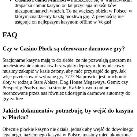
drapaczu chmur kasyno od lat przyciąga miłośników
niezapominanych wrażeń. To największy obiekt w Polsce, w
którym znajdziemy każdą możliwą grę. Z pewnością nie
ustępuje on najlepszym kasynom offline w Vegas!
FAQ
Czy w Casino Płock są oferowane darmowe gry?
Stacjonarne kasyna mają to do siebie, że nie pozwalają graczom na
przetestowanie automatów bez wpłaty depozytu. Innymi słowy
musimy zakupić w kasie żetony, aby móc przystąpić do gry. Jak
więc przetestować wybrane gry 777? Najprościej jest uruchomić
sloty w rodzaju Stars Ablaze, Dog House Megaways, Gemix czy
Prosperity Pearls u nas na stronie. Każde kasyno online
recenzowane przez nas również udostępnia darmowe automaty do
gry za free.
Jakich dokumentów potrzebuję, by wejść do kasyna
w Płocku?
Obecnie płockie kasyno nie działa, jednak aby wejść do dowolnego
legalnego, naziemnego kasyna w Polsce, musimy mieć ukończone