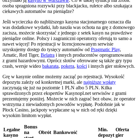
otrzymało ją
kasyno w Warszawie
. Co w takiej sytuacji ma zrobić
osoba spragniona rozrywki przy blackjacku, ruletce albo szukająca
ciekawych automatów na pieniądze?
Jeśli wycieczka do najbliższego kasyna stacjonarnego oznacza dla
was dodatkowe wydatki, lub naszła was ochota na grę z domowego
zacisza, możecie skorzystać z jednego z setek kasyn na prawdziwe
pieniądze online. Polscy i zagraniczni operatorzy oferują to samo a
nawet więcej! Po rejestracji w licencjonowanym serwisie
uzyskujemy dostęp do tysięcy automatów od
Pragmatic Play
,
Amatic, Red Tiger,
Belatra
i innych producentów oprogramowania
z grami hazardowymi. Oprócz slotów oferowane są także gry typu
crash, wersje wideo
bakarata
,
pokera
,
kości
i innych gier stołowych.
Grę w kasynie online możemy zacząć po rejestracji. Wysokość
depozytu zależy od konkretnej marki, ale
najniższe wpłaty
zaczynają się już na poziomie 1 PLN albo 5 PLN. Kilka
sprawdzonych przez ekspertów Kasynopl.net serwisów z grami
prezentujemy poniżej. Możecie w nich zagrać bez obaw, że operator
wstrzyma z niewiadomych powodów wypłatę. Podobnie jak w
Płock Casino, jackpoty wypłacane są w nich od ręki dzięki
wysokim limitom wypłat.
Bonus
Legalne
Min.
Oferta
na
Obrót
Bankowość
kasyno
depozyt
gier
start