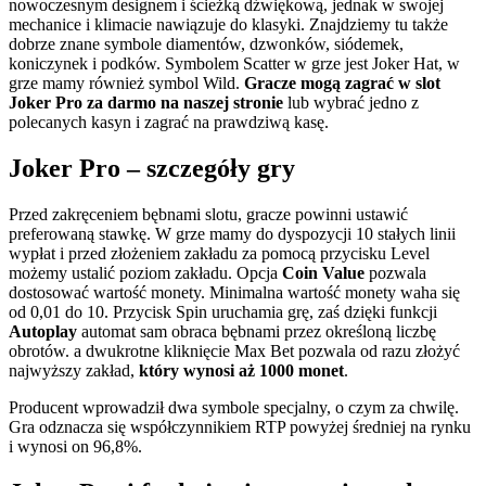
nowoczesnym designem i ścieżką dźwiękową, jednak w swojej
mechanice i klimacie nawiązuje do klasyki. Znajdziemy tu także
dobrze znane symbole diamentów, dzwonków, siódemek,
koniczynek i podków. Symbolem Scatter w grze jest Joker Hat, w
grze mamy również symbol Wild.
Gracze mogą zagrać w slot
Joker Pro za darmo na naszej stronie
lub wybrać jedno z
polecanych kasyn i zagrać na prawdziwą kasę.
Joker Pro – szczegóły gry
Przed zakręceniem bębnami slotu, gracze powinni ustawić
preferowaną stawkę. W grze mamy do dyspozycji 10 stałych linii
wypłat i przed złożeniem zakładu za pomocą przycisku Level
możemy ustalić poziom zakładu. Opcja
Coin Value
pozwala
dostosować wartość monety. Minimalna wartość monety waha się
od 0,01 do 10. Przycisk Spin uruchamia grę, zaś dzięki funkcji
Autoplay
automat sam obraca bębnami przez określoną liczbę
obrotów. a dwukrotne kliknięcie Max Bet pozwala od razu złożyć
najwyższy zakład,
który wynosi aż 1000 monet
.
Producent wprowadził dwa symbole specjalny, o czym za chwilę.
Gra odznacza się współczynnikiem RTP powyżej średniej na rynku
i wynosi on 96,8%.