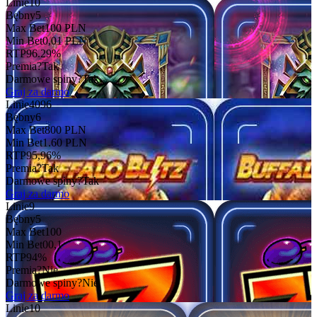
Linie
10
Bębny
5
Max Bet
100 PLN
Min Bet
0,01 PLN
RTP
96.29%
Premia?
Tak
Darmowe spiny?
Tak
Graj za darmo
Linie
4096
Bębny
6
Max Bet
800 PLN
Min Bet
1.60 PLN
RTP
95,96%
Premia?
Tak
Darmowe spiny?
Tak
Graj za darmo
Linie
9
Bębny
5
Max Bet
100
Min Bet
00,1
RTP
94%
Premia?
Nie
Darmowe spiny?
Nie
Graj za darmo
Linie
10