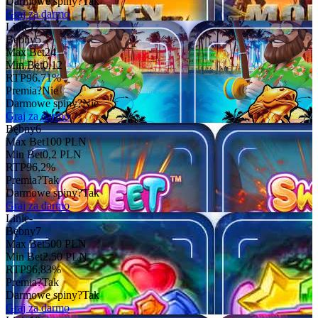
Darmowe spiny?
Tak
Graj za darmo
Linie
12
Bębny
5
Max Bet
24
Min Bet
0.12
RTP
96.71%
Premia?
Nie
Darmowe spiny?
Nie
Graj za darmo
Bębny
6
Max Bet
100 PLN
Min Bet
0,2 PLN
RTP
96,2%
Premia?
Tak
Darmowe spiny?
Tak
Graj za darmo
Linie
-
Bębny
7
Max Bet
500 PLN
Min Bet
2.50 PLN
RTP
96,83%
Premia?
Tak
Darmowe spiny?
Tak
Graj za darmo