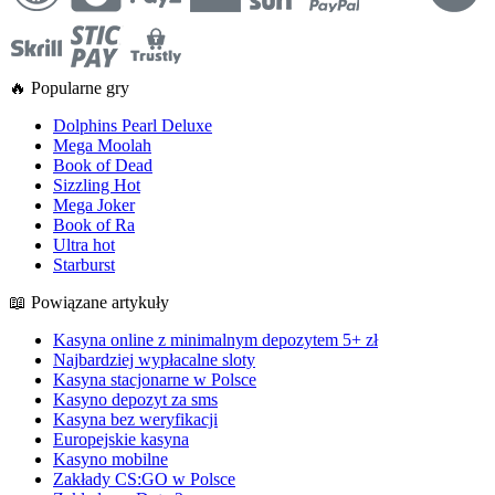
🔥 Popularne gry
Dolphins Pearl Deluxe
Mega Moolah
Book of Dead
Sizzling Hot
Mega Joker
Book of Ra
Ultra hot
Starburst
📖 Powiązane artykuły
Kasyna online z minimalnym depozytem 5+ zł
Najbardziej wypłacalne sloty
Kasyna stacjonarne w Polsce
Kasyno depozyt za sms
Kasyna bez weryfikacji
Europejskie kasyna
Kasyno mobilne
Zakłady CS:GO w Polsce