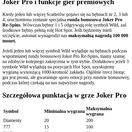
Joker Pro i funkcje gier premiowych
Kiedy jeden lub więcej Scatterów pojawi się na bębnach nr 2, 3 lub
4, uruchomiona zostanie specjalna
runda bonusowa Joker Pro
Re-Spins
. Wówczas bębny 1 i 5 odgrywają rolę symboli Wild, zaś
środkowe bębny pełnią rolę Hot Spot. Jeśli będziemy mieli
szczęście, automat wynagrodzi nas
maksymalną nagrodą 100 000
monet.
Jeżeli jeden lub więcej symboli Wild wyląduje na bębnach podczas
wspomnianej rundy bonusowej Joker Pro Re-Spins, mamy szansę
na zdobycie kolejnego zakręcenia w tym trybie. Dodatkowo jeżeli 3
symbole Wild wylądują na pozycjach Hot Spot, uzyskujemy
wygraną wynoszącą 1000-krotność zakładu. Ogólnie rzecz biorąc
gra jest prosta, ale gwarantuje sporo emocji przy rundzie bonusowej,
podczas której czekają na nas najwyższe nagrody.
Szczegółowa punktacja w grze Joker Pro
Maksymalna
Symbol
Minimalna wygrana
wygrana
Diamenty
20
200
777
15
100