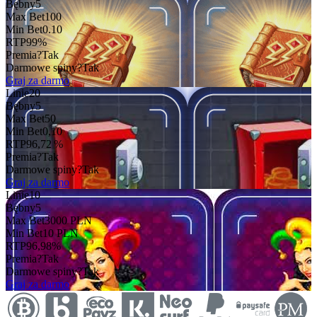
Bębny
5
Max Bet
100
Min Bet
0.10
RTP
99%
Premia?
Tak
Darmowe spiny?
Tak
Graj za darmo
Linie
20
Bębny
5
Max Bet
50
Min Bet
0,10
RTP
96,72 %
Premia?
Tak
Darmowe spiny?
Tak
Graj za darmo
Linie
10
Bębny
5
Max Bet
3000 PLN
Min Bet
10 PLN
RTP
96,98%
Premia?
Tak
Darmowe spiny?
Tak
Graj za darmo