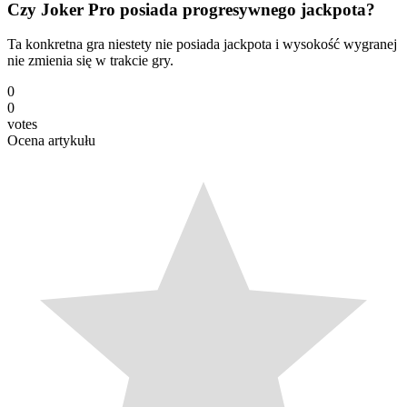
Czy Joker Pro posiada progresywnego jackpota?
Ta konkretna gra niestety nie posiada jackpota i wysokość wygranej
nie zmienia się w trakcie gry.
0
0
votes
Ocena artykułu