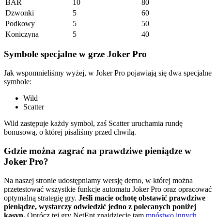
BAR
10
80
Dzwonki
5
60
Podkowy
5
50
Koniczyna
5
40
Symbole specjalne w grze Joker Pro
Jak wspomnieliśmy wyżej, w Joker Pro pojawiają się dwa specjalne
symbole:
Wild
Scatter
Wild zastępuje każdy symbol, zaś Scatter uruchamia rundę
bonusową, o której pisaliśmy przed chwilą.
Gdzie można zagrać na prawdziwe pieniądze w
Joker Pro?
Na naszej stronie udostępniamy wersję demo, w której można
przetestować wszystkie funkcje automatu Joker Pro oraz opracować
optymalną strategię gry.
Jeśli macie ochotę obstawić prawdziwe
pieniądze, wystarczy odwiedzić jedno z polecanych poniżej
kasyn.
Oprócz tej gry NetEnt znajdziecie tam
mnóstwo innych