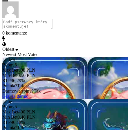
0
komentarze
Oldest
Newest
Most Voted
Linie
50
Bębny
5
Max Bet
500 PLN
Min Bet
0.50 PLN
RTP
96,29%
Premia?
Tak
Darmowe spiny?
Tak
Graj za darmo
Linie
-
Bębny
5
Max Bet
400 PLN
Min Bet
0,40 PLN
RTP
96,18%
Premia?
Tak