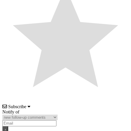
Subscribe
Notify of