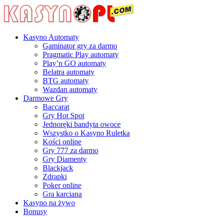
Kasyno Automaty
Gaminator gry za darmo
Pragmatic Play automaty
Play’n GO automaty
Belatra automaty
BTG automaty
Wazdan automaty
Darmowe Gry
Baccarat
Gry Hot Spot
Jednoręki bandyta owoce
Wszystko o Kasyno Ruletka
Kości online
Gry 777 za darmo
Gry Diamenty
Blackjack
Zdrapki
Poker online
Gra karciana
Kasyno na żywo
Bonusy