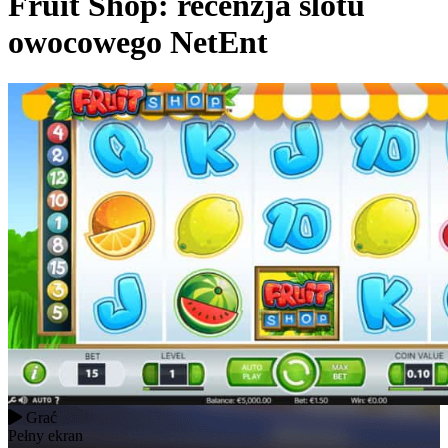
Fruit Shop: recenzja slotu
owocowego NetEnt
Grać
Pełny ekran