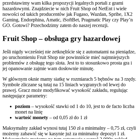
przedstawimy wam kilka propozycji legalnych portali z grami
hazardowymi. Znajdziecie w nich Fruit Shop od NetEnt i wiele
nowości od takich producentów jak Fugaso, Wazdan, Spribe, 1X2
Gaming, Endorphina, Amatic, iSoftBet, Pragmatic Play czy Play’n
GO. Gotowi? Przechodzimy zatem do naszej recenzji.
Fruit Shop – obsługa gry hazardowej
Jeśli nigdy wcześniej nie zetknęliście się z automatami na pieniądze,
po uruchomieniu Fruit Shop nie powinniście mieć najmniejszych
problemów z obsługę tego slota. Jest to to stosunkowo prosta gra i
jej opanowanie zajmie wam dosłownie minutę.
W głównym oknie mamy siatkę w rozmiarach 5 bębnów na 3 rzędy.
Symbole zliczane są tutaj na 15 liniach wygranych od lewej do
prawej. Gracz może modyfikować wysokość zakładu, regulując
następujące parametry:
poziom
– wysokość stawki od 1 do 10, jest to de facto liczba
monet na linię
wartość monety
– od 0,05 zł do 1 zł
Maksymalny zakład wynosi tutaj 150 zł a minimalny – 0,75 zł, czyli
możemy zabawić się w kasynie już za minimalny depozyt 1 zł.