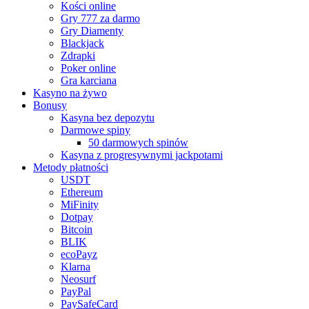
Kości online
Gry 777 za darmo
Gry Diamenty
Blackjack
Zdrapki
Poker online
Gra karciana
Kasyno na żywo
Bonusy
Kasyna bez depozytu
Darmowe spiny
50 darmowych spinów
Kasyna z progresywnymi jackpotami
Metody płatności
USDT
Ethereum
MiFinity
Dotpay
Bitcoin
BLIK
ecoPayz
Klarna
Neosurf
PayPal
PaySafeCard