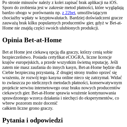
Po stronie minusów należy z kolei zapisać brak aplikacji na iOS.
Sporo do zrobienia jest w zakresie metod płatności, które wyglądają
bardzo ubogo w porównaniu np.
z 22bet
, umożliwiającym
chociażby wpłaty w kryptowalutach. Bardziej doświadczeni gracze
zauważą brak kilku popularnych producentów gier, gdyż w Bet-at-
Home nie znajdą części swoich ulubionych produkcji.
Opinia Bet-at-Home
Bet at Home jest ciekawą opcją dla graczy, którzy cenią sobie
bezpieczeństwo. Posiada certyfikat eCOGRA, liczne licencje
krajów europejskich, a przede wszystkim świetną reputację. Jeśli
zatem nie masz zaufania do innych kasyn, Bet-at-Home będzie dla
Ciebie bezpieczną przystanią. Z drugiej strony trudno oprzeć się
wrażeniu, że rozwój tego kasyna online nieco się zatrzymał. Widać
to zwłaszcza po nielicznych metodach płatności, konserwatywnym
projekcie serwisu internetowego oraz braku nowych producentów
ciekawych gier. Bet-at-Home sprawia wrażenie kontynuowania
sprawdzonego wzorca działania i niechęci do eksperymentów, co
wbrew pozorom może docenić
całkiem liczne grono graczy.
Pytania i odpowiedzi