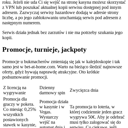
roku. Jeżeli nie uda Ci się wejść na stronę kasyna możesz skorzystać
z VPN lub poszukać aktualnej kopii serwisu dostępnej pod innym
adresem. Zazwyczaj serwisy hazardowe dodają w adresie strony
liczbę, a po jego zablokowaniu uruchamiają serwis pod adresem z
następnym numerem.
Serwis działa jednak bez zarzutów i nie ma potrzeby szukania jego
kopii.
Promocje, turnieje, jackpoty
Promocje u bukmacherów zmieniają się jak w kalejdoskopie i tak
samo jest w bet-at-home.com. Warto na bieżąco śledzić najnowsze
oferty, gdyż bywają naprawdę atrakcyjne. Oto krótkie
podsumowanie promocji.
Z licencją na
Dzienny
Zwycięzca dnia
wygrywanie
darmowy spin
Promocja dla
Promocja działa
graczy w pokera.
w kasynie i w
Ta promocja to loteria, w
Co miesiąc 0,25%
Vegas.
której codziennie jeden gracz
wszystkich
Wystarczy
wygrywa 50€. Aby je odebrać
postawionych
wejść na
musi tylko zalogować się do
stawek w kasynie,
automat dnia i
serwisu. Co ciekawe, jeśli