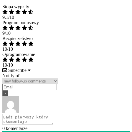
Stopa wypłaty
9.1
/10
Program bonusowy
9
/10
Bezpieczeństwo
10
/10
Oprogramowanie
10
/10
Subscribe
Notify of
0
komentarze