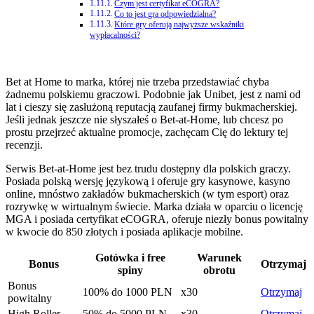
Czym jest certyfikat eCOGRA?
Co to jest gra odpowiedzialna?
Które gry oferują najwyższe wskaźniki
wypłacalności?
Bet at Home to marka, której nie trzeba przedstawiać chyba
żadnemu polskiemu graczowi. Podobnie jak Unibet, jest z nami od
lat i cieszy się zasłużoną reputacją zaufanej firmy bukmacherskiej.
Jeśli jednak jeszcze nie słyszałeś o Bet-at-Home, lub chcesz po
prostu przejrzeć aktualne promocje, zachęcam Cię do lektury tej
recenzji.
Serwis Bet-at-Home jest bez trudu dostępny dla polskich graczy.
Posiada polską wersję językową i oferuje gry kasynowe, kasyno
online, mnóstwo zakładów bukmacherskich (w tym esport) oraz
rozrywkę w wirtualnym świecie. Marka działa w oparciu o licencję
MGA i posiada certyfikat eCOGRA, oferuje niezły bonus powitalny
w kwocie do 850 złotych i posiada aplikacje mobilne.
Gotówka i free
Warunek
Bonus
Otrzymaj
spiny
obrotu
Bonus
100% do 1000 PLN
x30
Otrzymaj
powitalny
High Roller
50% do 5000 PLN
x30
Otrzymaj