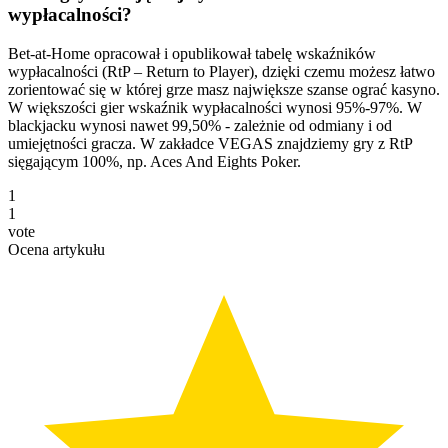
wypłacalności?
Bet-at-Home opracował i opublikował tabelę wskaźników
wypłacalności (RtP – Return to Player), dzięki czemu możesz łatwo
zorientować się w której grze masz największe szanse ograć kasyno.
W większości gier wskaźnik wypłacalności wynosi 95%-97%. W
blackjacku wynosi nawet 99,50% - zależnie od odmiany i od
umiejętności gracza. W zakładce VEGAS znajdziemy gry z RtP
sięgającym 100%, np. Aces And Eights Poker.
1
1
vote
Ocena artykułu