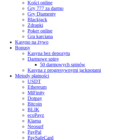
Kości online
Gry 777 za darmo
Gry Diamenty
Blackjack
Zdrapki
Poker online
Gra karciana
Kasyno na żywo
Bonusy
Kasyna bez depozytu
Darmowe spiny
50 darmowych spinów
Kasyna z progresywnymi jackpotami
Metody płatności
USDT
Ethereum
MiFinity
Dotpay
Bitcoin
BLIK
ecoPayz
Klarna
Neosurf
PayPal
PaySafeCard