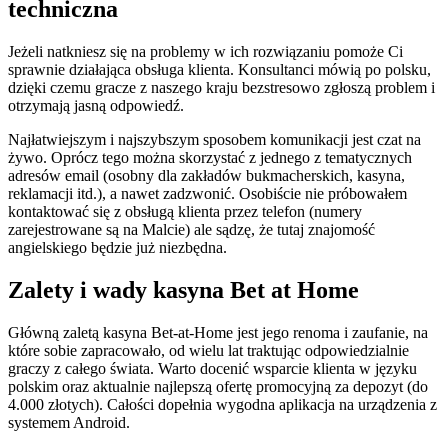
techniczna
Jeżeli natkniesz się na problemy w ich rozwiązaniu pomoże Ci
sprawnie działająca obsługa klienta. Konsultanci mówią po polsku,
dzięki czemu gracze z naszego kraju bezstresowo zgłoszą problem i
otrzymają jasną odpowiedź.
Najłatwiejszym i najszybszym sposobem komunikacji jest czat na
żywo. Oprócz tego można skorzystać z jednego z tematycznych
adresów email (osobny dla zakładów bukmacherskich, kasyna,
reklamacji itd.), a nawet zadzwonić. Osobiście nie próbowałem
kontaktować się z obsługą klienta przez telefon (numery
zarejestrowane są na Malcie) ale sądzę, że tutaj znajomość
angielskiego będzie już niezbędna.
Zalety i wady kasyna Bet at Home
Główną zaletą kasyna Bet-at-Home jest jego renoma i zaufanie, na
które sobie zapracowało, od wielu lat traktując odpowiedzialnie
graczy z całego świata. Warto docenić wsparcie klienta w języku
polskim oraz aktualnie najlepszą ofertę promocyjną za depozyt (do
4.000 złotych). Całości dopełnia wygodna aplikacja na urządzenia z
systemem Android.