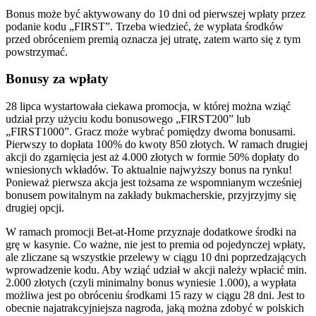
Bonus może być aktywowany do 10 dni od pierwszej wpłaty przez
podanie kodu „FIRST”. Trzeba wiedzieć, że wypłata środków
przed obróceniem premią oznacza jej utratę, zatem warto się z tym
powstrzymać.
Bonusy za wpłaty
28 lipca wystartowała ciekawa promocja, w której można wziąć
udział przy użyciu kodu bonusowego „FIRST200” lub
„FIRST1000”. Gracz może wybrać pomiędzy dwoma bonusami.
Pierwszy to dopłata 100% do kwoty 850 złotych. W ramach drugiej
akcji do zgarnięcia jest aż 4.000 złotych w formie 50% dopłaty do
wniesionych wkładów. To aktualnie najwyższy bonus na rynku!
Ponieważ pierwsza akcja jest tożsama ze wspomnianym wcześniej
bonusem powitalnym na zakłady bukmacherskie, przyjrzyjmy się
drugiej opcji.
W ramach promocji Bet-at-Home przyznaje dodatkowe środki na
grę w kasynie. Co ważne, nie jest to premia od pojedynczej wpłaty,
ale zliczane są wszystkie przelewy w ciągu 10 dni poprzedzających
wprowadzenie kodu. Aby wziąć udział w akcji należy wpłacić min.
2.000 złotych (czyli minimalny bonus wyniesie 1.000), a wypłata
możliwa jest po obróceniu środkami 15 razy w ciągu 28 dni. Jest to
obecnie najatrakcyjniejsza nagroda, jaką można zdobyć w polskich