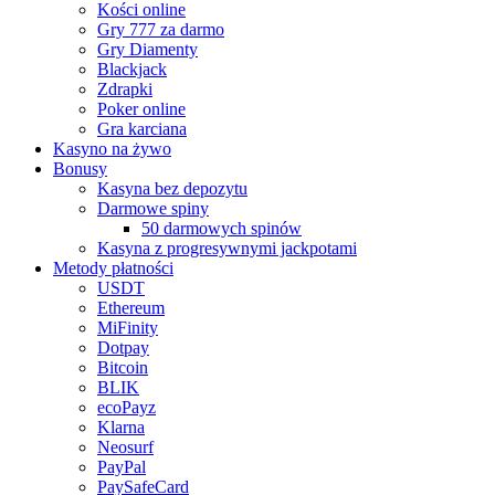
Kości online
Gry 777 za darmo
Gry Diamenty
Blackjack
Zdrapki
Poker online
Gra karciana
Kasyno na żywo
Bonusy
Kasyna bez depozytu
Darmowe spiny
50 darmowych spinów
Kasyna z progresywnymi jackpotami
Metody płatności
USDT
Ethereum
MiFinity
Dotpay
Bitcoin
BLIK
ecoPayz
Klarna
Neosurf
PayPal
PaySafeCard