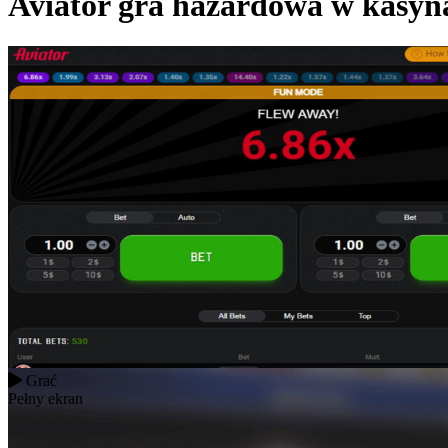
Aviator gra hazardowa w kasyn
Grać
Pełny ekran