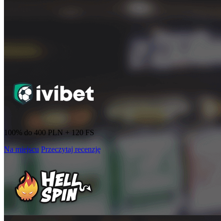
100% do 400 PLN + 120 FS
Na miejscu
Przeczytaj recenzję