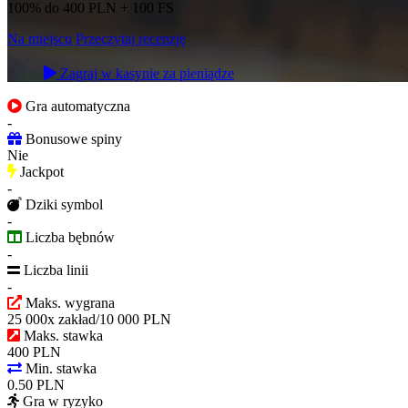
100% do 400 PLN + 100 FS
Na miejscu
Przeczytaj recenzję
Zagraj w kasynie za pieniądze
Gra automatyczna
-
Bonusowe spiny
Nie
Jackpot
-
Dziki symbol
-
Liczba bębnów
-
Liczba linii
-
Maks. wygrana
25 000x zakład/10 000 PLN
Maks. stawka
400 PLN
Min. stawka
0.50 PLN
Gra w ryzyko