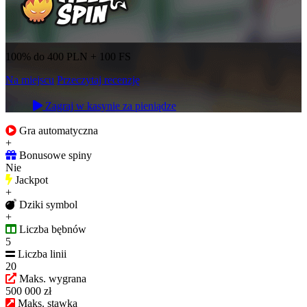
100% do 400 PLN + 100 FS
Na miejscu
Przeczytaj recenzję
Zagraj w kasynie za pieniądze
Gra automatyczna
+
Bonusowe spiny
Nie
Jackpot
+
Dziki symbol
+
Liczba bębnów
5
Liczba linii
20
Maks. wygrana
500 000 zł
Maks. stawka