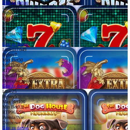
Graj za darmo
Linie
100
Bębny
5
Max Bet
15
Min Bet
0,20
RTP
97,1 %
Premia?
Nie
Darmowe spiny?
Nie
Graj za darmo
Linie
117 649
Bębny
7
Max Bet
50
Min Bet
0.20
RTP
96,82%
Premia?
Tak
Darmowe spiny?
Tak
Graj za darmo
Linie
25
Bębny
5
Max Bet
100
Min Bet
0.2
RTP
96.55%
Premia?
Nie
Darmowe spiny?
Nie
Graj za darmo