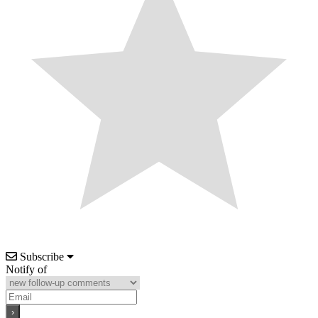
Subscribe
Notify of