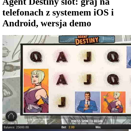
Agent Destiny slot: graj na
telefonach z systemem iOS i
Android, wersja demo