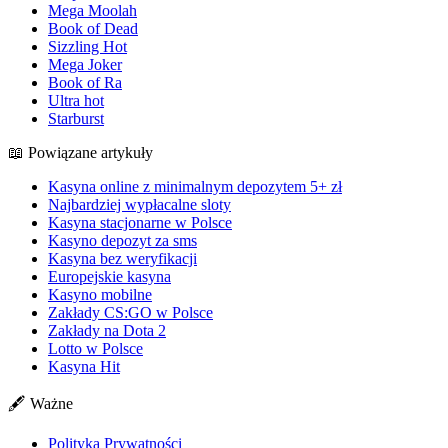
Mega Moolah
Book of Dead
Sizzling Hot
Mega Joker
Book of Ra
Ultra hot
Starburst
📖 Powiązane artykuły
Kasyna online z minimalnym depozytem 5+ zł
Najbardziej wypłacalne sloty
Kasyna stacjonarne w Polsce
Kasyno depozyt za sms
Kasyna bez weryfikacji
Europejskie kasyna
Kasyno mobilne
Zakłady CS:GO w Polsce
Zakłady na Dota 2
Lotto w Polsce
Kasyna Hit
🖋 Ważne
Polityka Prywatności