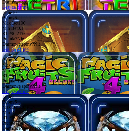
Darmowe spiny?
Nie
Graj za darmo
Linie
10
Bębny
5
Max Bet
100
Min Bet
0.1
RTP
96,21%
Premia?
Nie
Darmowe spiny?
Nie
Graj za darmo
Linie
10
Bębny
4
Max Bet
100
Min Bet
0.10
RTP
96,1%
Premia?
Tak
Darmowe spiny?
Nie
Graj za darmo
Linie
-
Bębny
5
Max Bet
500 PLN
Min Bet
0,40 PLN
RTP
96,20%
Premia?
Tak
Darmowe spiny?
Tak