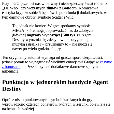
Play’n GO przenosi nas w barwny i niebezpieczny świat rodem z
„Dr. Who” czy
wczesnych filmów z Bondem.
Komiksowa
estetyka kryje w sobie 5 bębnów i sporo funkcji dodatkowych, w
tym darmowe obroty, symbole Scatter i Wild.
To jednak nie koniec. W grze spotkamy symbole
MEGA, które mogą doprowadzić nas do zdobycia
głównej nagrody wynoszącej 500 tys. zł
. Agent
Destiny wyróżnia się zdecydowanie oryginalną
muzyką i grafiką i – przyznajmy to – nie nudzi się
nawet po wielu godzinach gry.
Ten oryginalny automat wymaga od gracza sporo cierpliwości,
jednak potrafi to wynagrodzić wielkimi emocjami! Grając w
kasynie
z bonusami
, możesz otrzymać dodatkowe darmowe spiny na
automacie.
Punktacja w jednorękim bandycie Agent
Destiny
Oprócz nisko punktowanych symboli karcianych do gry
wprowadzono czterech bohaterów, których wizerunki pojawiają się
na bębnach rzadziej.