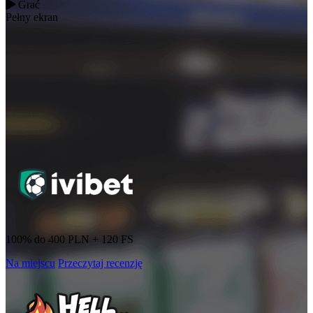
Grać
Pełny ekran
100% do 400 PLN + 120 FS
Na miejscu
Przeczytaj recenzję