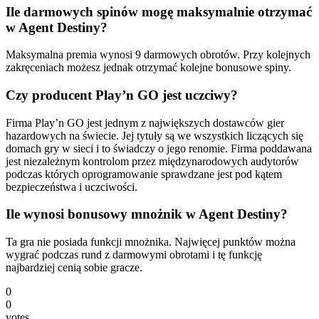
Ile darmowych spinów mogę maksymalnie otrzymać
w Agent Destiny?
Maksymalna premia wynosi 9 darmowych obrotów. Przy kolejnych
zakręceniach możesz jednak otrzymać kolejne bonusowe spiny.
Czy producent Play’n GO jest uczciwy?
Firma Play’n GO jest jednym z największych dostawców gier
hazardowych na świecie. Jej tytuły są we wszystkich liczących się
domach gry w sieci i to świadczy o jego renomie. Firma poddawana
jest niezależnym kontrolom przez międzynarodowych audytorów
podczas których oprogramowanie sprawdzane jest pod kątem
bezpieczeństwa i uczciwości.
Ile wynosi bonusowy mnożnik w Agent Destiny?
Ta gra nie posiada funkcji mnożnika. Najwięcej punktów można
wygrać podczas rund z darmowymi obrotami i tę funkcję
najbardziej cenią sobie gracze.
0
0
votes