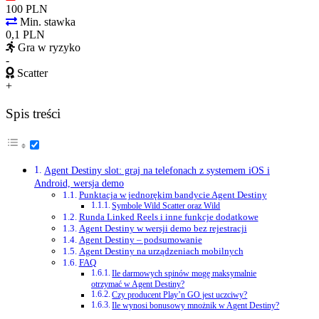
100 PLN
Min. stawka
0,1 PLN
Gra w ryzyko
-
Scatter
+
Spis treści
Agent Destiny slot: graj na telefonach z systemem iOS i
Android, wersja demo
Punktacja w jednorękim bandycie Agent Destiny
Symbole Wild Scatter oraz Wild
Runda Linked Reels i inne funkcje dodatkowe
Agent Destiny w wersji demo bez rejestracji
Agent Destiny – podsumowanie
Agent Destiny na urządzeniach mobilnych
FAQ
Ile darmowych spinów mogę maksymalnie
otrzymać w Agent Destiny?
Czy producent Play’n GO jest uczciwy?
Ile wynosi bonusowy mnożnik w Agent Destiny?